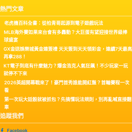
熱門文章
老虎機百科全書：從柏青哥起源到電子遊戲玩法
MLB海外賽如果來台會有多轟動？大巨蛋有望迎接世界級棒
球盛宴
GX金送娛樂城黃金連簽禮 天天簽到天天領彩金，連續7天最高
再拿288！
KT電子到底有什麼魅力？爆金浩克人氣狂飆！不少玩家一玩
就停不下來
2026英超開幕戰來了！豪門首秀誰能開紅盤？首輪賽程一次
看
第一次玩大話骰就被抓包？先搞懂玩法規則，別再亂喊直接翻
車
追蹤我們
Facebook