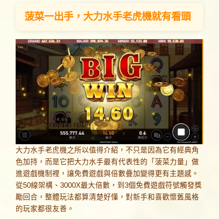
菠菜一出手，大力水手老虎機就有看頭
大力水手老虎機之所以值得介紹，不只是因為它有經典角
色加持，而是它把大力水手最有代表性的「菠菜力量」做
進遊戲機制裡，讓免費遊戲與倍數疊加變得更有主題感。
從50線架構、3000X最大倍數，到3個免費遊戲符號觸發獎
勵回合，整體玩法都算清楚好懂，對新手和喜歡懷舊風格
的玩家都很友善。