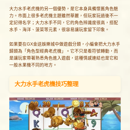
大力水手老虎機的另一個優勢，是它本身具備懷舊角色魅
力。市面上很多老虎機主題雖然華麗，但玩家玩過後不一
定記得名字；大力水手不同，它的角色辨識度很高，搭配
水手、海洋、菠菜等元素，很容易讓玩家留下印象。
如果要在GX金送娛樂城中做遊戲分類，小編會把大力水手
歸類為「角色型經典老虎機」。它不只是看符號轉動，而
是讓玩家帶著熟悉角色進入遊戲，這種情感連結也是它和
一般水果機不同的地方。
大力水手老虎機技巧整理