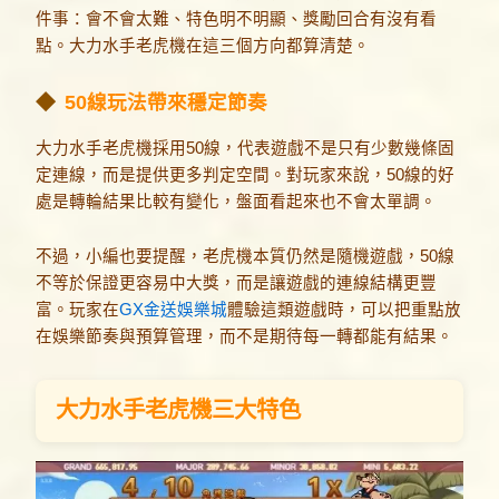
件事：會不會太難、特色明不明顯、獎勵回合有沒有看
點。大力水手老虎機在這三個方向都算清楚。
50線玩法帶來穩定節奏
大力水手老虎機採用50線，代表遊戲不是只有少數幾條固
定連線，而是提供更多判定空間。對玩家來說，50線的好
處是轉輪結果比較有變化，盤面看起來也不會太單調。
不過，小編也要提醒，老虎機本質仍然是隨機遊戲，50線
不等於保證更容易中大獎，而是讓遊戲的連線結構更豐
富。玩家在
GX金送娛樂城
體驗這類遊戲時，可以把重點放
在娛樂節奏與預算管理，而不是期待每一轉都能有結果。
大力水手老虎機三大特色