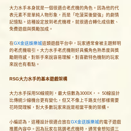
大力水手本身就是一個很適合老虎機的角色。因為他的代
表元素不是單純人物形象，而是「吃菠菜後變強」的劇情
記憶點。這種設定放到老虎機裡，就很適合轉化成倍數、
免費遊戲與獎勵加成。
在
GX金送娛樂城
這類遊戲平台中，玩家通常會被主題鮮明
的老虎機吸引。大力水手老虎機剛好具備角色熟悉度與獎
勵期待感，對新手來說容易理解，對喜歡特色機制的玩家
來說也有看點。
RSG大力水手的基本遊戲架構
大力水手採用50線規則，最大倍數為3000X，。 50線設計
比傳統少線機台更有變化，但又不像上千路支付那樣需要
花時間理解，對大多數玩家來說是相當平衡的架構。
小編認為，這種設計很適合放在
GX金送娛樂城
的電子遊戲
推薦內容中。因為玩家在挑選老虎機時，通常會想知道三