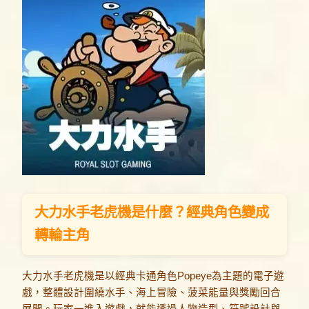
大力水手老虎機是什麼？經典角色變成
轉輪主角
大力水手老虎機是以經典卡通角色Popeye為主題的電子遊
戲，整體設計圍繞水手、海上冒險、菠菜能量與獎勵回合
展開。玩家一進入遊戲，就能透過人物造型、符號設計與