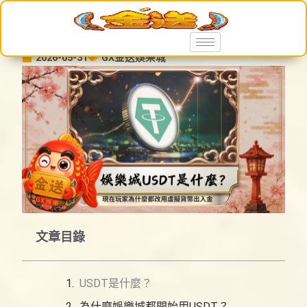
跳
至
主
要
2026-05-31
GX金送娛樂城
內
容
文章目錄
USDT是什麼？
為什麼娛樂城都開始用USDT？