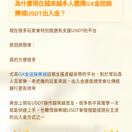
為什麼現在越來越多人選擇GX金送娛
樂城USDT出入金？
現在很多玩家會特別挑選有支援USDT的平台
原因很簡單：
真的方便很多
尤其
GX金送娛樂城
這類支援虛擬貨幣的平台，對於常玩真
人百家樂、老虎機的玩家來說，出入金速度通常會比傳統
銀行更有效率
再加上現在USDT操作越來越普及，很多新手其實學一次
就能快速上手，也難怪娛樂城USDT會慢慢變成現在主流
的出入金方式之一
上一篇
下一篇