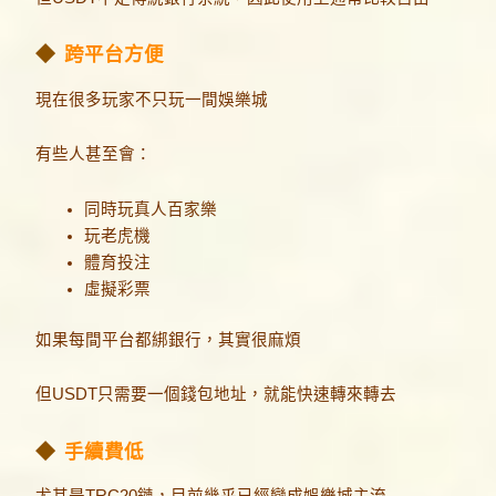
跨平台方便
現在很多玩家不只玩一間娛樂城
有些人甚至會：
同時玩真人百家樂
玩老虎機
體育投注
虛擬彩票
如果每間平台都綁銀行，其實很麻煩
但USDT只需要一個錢包地址，就能快速轉來轉去
手續費低