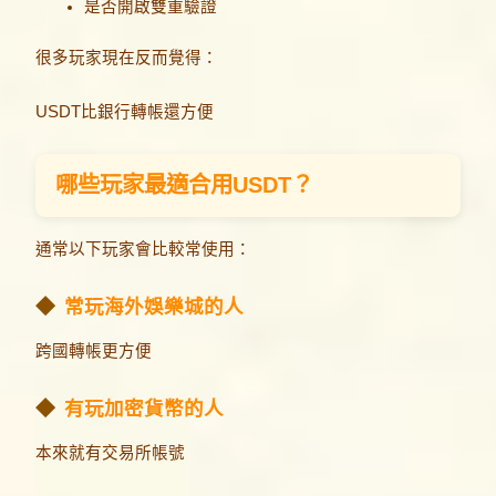
是否開啟雙重驗證
很多玩家現在反而覺得：
USDT比銀行轉帳還方便
哪些玩家最適合用USDT？
通常以下玩家會比較常使用：
常玩海外娛樂城的人
跨國轉帳更方便
有玩加密貨幣的人
本來就有交易所帳號