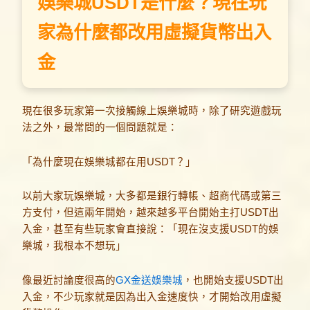
娛樂城USDT是什麼？現在玩
家為什麼都改用虛擬貨幣出入
金
現在很多玩家第一次接觸線上娛樂城時，除了研究遊戲玩
法之外，最常問的一個問題就是：
「為什麼現在娛樂城都在用USDT？」
以前大家玩娛樂城，大多都是銀行轉帳、超商代碼或第三
方支付，但這兩年開始，越來越多平台開始主打USDT出
入金，甚至有些玩家會直接說：「現在沒支援USDT的娛
樂城，我根本不想玩」
像最近討論度很高的
GX金送娛樂城
，也開始支援USDT出
入金，不少玩家就是因為出入金速度快，才開始改用虛擬