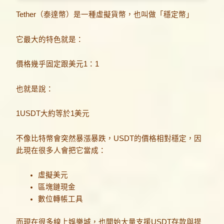
Tether（泰達幣）是一種虛擬貨幣，也叫做「穩定幣」
它最大的特色就是：
價格幾乎固定跟美元1：1
也就是說：
1USDT大約等於1美元
不像比特幣會突然暴漲暴跌，USDT的價格相對穩定，因
此現在很多人會把它當成：
虛擬美元
區塊鏈現金
數位轉帳工具
而現在很多線上娛樂城，也開始大量支援USDT存款與提