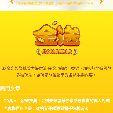
上一頁
下一
娛樂城帳號被凍結怎麼辦？先別慌！常見原因與解決方式一次看懂
兩座MVP還換不到冠軍？SGA距離封王只差這幾塊拼圖 雷霆王朝有機會誕生嗎
GX金送娛樂城致力提供流暢穩定的線上娛樂，精選熱門遊戲與
多種玩法，讓玩家能輕鬆享受各類娛樂內容。
熱門文章
T9真人百家樂推薦！金送娛樂城帶你享受最真實的真人對戰
老虎機百科全書：從柏青哥起源到電子遊戲玩法