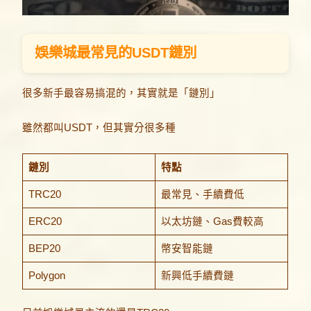
娛樂城最常見的USDT鏈別
很多新手最容易搞混的，其實就是「鏈別」
雖然都叫USDT，但其實分很多種
鏈別
特點
TRC20
最常見、手續費低
ERC20
以太坊鏈、Gas費較高
BEP20
幣安智能鏈
Polygon
新興低手續費鏈