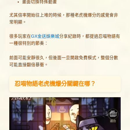
畫面切換特殊動畫
尤其倍率開始往上堆的時候，那種老虎機爆分的感覺會非
常明顯。
很多玩家在
GX金送娛樂城
分享紀錄時，都提過忍喵物語有
一種很特別的節奏：
前面可能安靜很久，但後面一旦開啟免費模式，整個分數
可能直接翻倍暴衝。
忍喵物語老虎機爆分關鍵在哪？