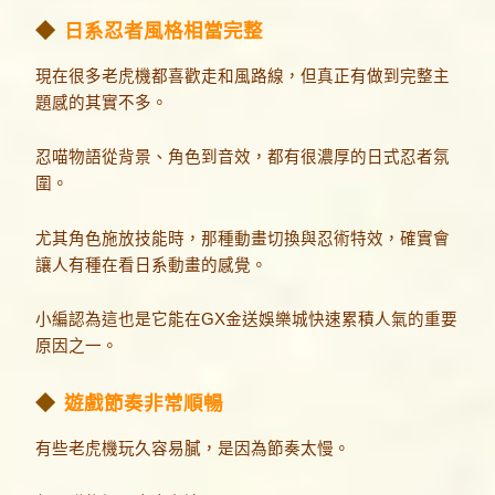
日系忍者風格相當完整
現在很多老虎機都喜歡走和風路線，但真正有做到完整主
題感的其實不多。
忍喵物語從背景、角色到音效，都有很濃厚的日式忍者氛
圍。
尤其角色施放技能時，那種動畫切換與忍術特效，確實會
讓人有種在看日系動畫的感覺。
小編認為這也是它能在GX金送娛樂城快速累積人氣的重要
原因之一。
遊戲節奏非常順暢
有些老虎機玩久容易膩，是因為節奏太慢。