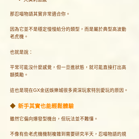
那忍喵物語其實非常適合你。
因為它並不是穩定慢慢給分的類型，而是屬於典型高波動
老虎機。
也就是說：
平常可能沒什麼感覺，但一旦進狀態，就可能直接打出高
額獎勵。
這也是現在GX金送娛樂城很多資深玩家特別愛玩的原因。
新手其實也能輕鬆體驗
雖然它偏向爆發型機台，但玩法並不難懂。
不像有些老虎機機制複雜到需要研究半天，忍喵物語的規