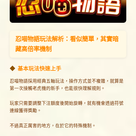
忍喵物語玩法解析：看似簡單，其實暗
藏高倍率機制
基本玩法快速上手
忍喵物語採用經典五軸玩法，操作方式並不複雜，就算是
第一次接觸老虎機的新手，也能很快理解規則。
玩家只需要調整下注額度後開始旋轉，就有機會透過符號
連線獲得獎勵。
不過真正厲害的地方，在於它的特殊機制。