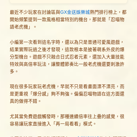
最近不少玩家在討論區與
GX金送娛樂城
熱門排行榜上，都
開始頻繁提到一款風格相當特別的機台，那就是「忍喵物
語老虎機」。
小編第一次看到這名字時，還以為只是普通可愛風遊戲，
結果實際玩過之後才發現，這款根本是披著萌系外皮的爆
分型機台。遊戲不只融合日式忍者元素，還加入大量技能
特效與高倍率玩法，讓整體節奏比一般老虎機還要刺激許
多。
現在很多玩家玩老虎機，早就不只是看畫面漂不漂亮，而
是更重視「爆分感」夠不夠強。偏偏忍喵物語在這方面還
真的做得不錯。
尤其當免費遊戲觸發時，那種連續倍率往上疊的感覺，很
容易讓玩家直接進入「再一局看看」模式。