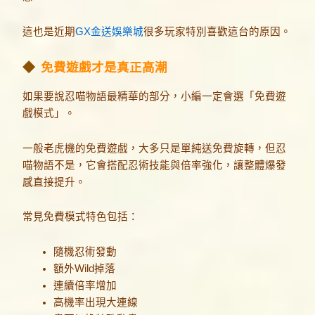
這也是近期
GX金送娛樂城
很多玩家特別喜歡這台的原因。
免費遊戲才是真正高潮
如果要說忍喵物語最精華的部分，小編一定會選「免費遊
戲模式」。
一般老虎機的免費遊戲，大多只是單純送免費旋轉，但忍
喵物語不是，它會搭配忍術技能與倍率強化，讓整體爆發
感直接提升。
常見免費模式特色包括：
隨機忍術發動
額外Wild掉落
連續倍率增加
高機率出現大連線