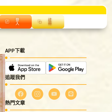
登
註
入
冊
APP下載
追蹤我們
F
I
Y
L
a
c
o
i
c
o
u
n
熱門文章
e
n
t
e