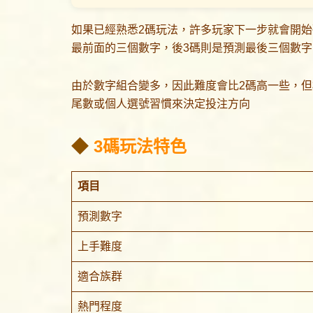
如果已經熟悉2碼玩法，許多玩家下一步就會開始
最前面的三個數字，後3碼則是預測最後三個數字
由於數字組合變多，因此難度會比2碼高一些，
尾數或個人選號習慣來決定投注方向
3碼玩法特色
項目
預測數字
上手難度
適合族群
熱門程度