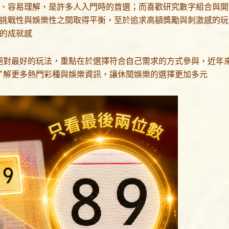
單、容易理解，是許多人入門時的首選；而喜歡研究數字組合與開
在挑戰性與娛樂性之間取得平衡，至於追求高額獎勵與刺激感的玩
碼的成就感
絕對最好的玩法，重點在於選擇符合自己需求的方式參與，近年
了解更多熱門彩種與娛樂資訊，讓休閒娛樂的選擇更加多元