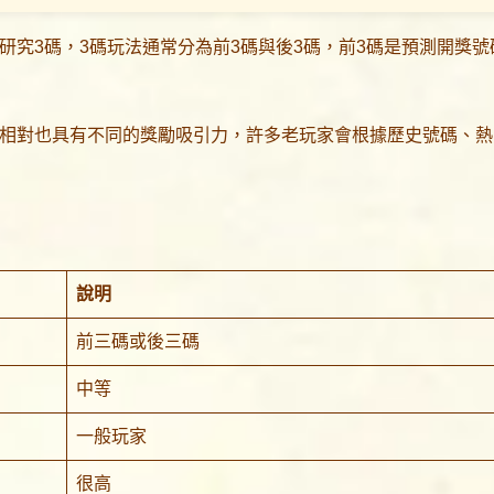
研究3碼，3碼玩法通常分為前3碼與後3碼，前3碼是預測開獎號
但相對也具有不同的獎勵吸引力，許多老玩家會根據歷史號碼、熱
說明
前三碼或後三碼
中等
一般玩家
很高