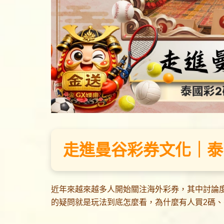
走進曼谷彩券文化｜泰
近年來越來越多人開始關注海外彩券，其中討論
的疑問就是玩法到底怎麼看，為什麼有人買2碼、