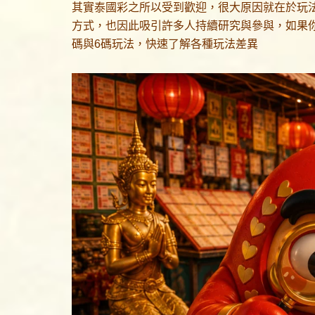
其實泰國彩之所以受到歡迎，很大原因就在於玩
方式，也因此吸引許多人持續研究與參與，如果你
碼與6碼玩法，快速了解各種玩法差異