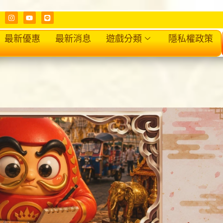
I
Y
L
n
o
i
s
u
n
t
t
e
最新優惠
最新消息
遊戲分類
隱私權政策
a
u
g
b
r
e
a
m