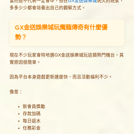
當然這不代表一定會中，但在
GX金送娛樂城
玩久的玩家，
多多少少都會培養出自己的觀察方式。
GX金送娛樂城玩魔龍傳奇有什麼優
勢？
現在不少玩家會特地選GX金送娛樂城玩這類熱門機台，其
實原因很簡單。
因為平台本身遊戲更新速度快，而且活動福利不少。
像是：
新會員獎勵
存款加碼
每日返水
任務彩金