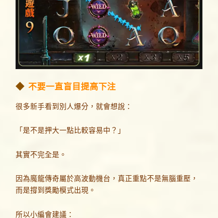
不要一直盲目提高下注
很多新手看到別人爆分，就會想說：
「是不是押大一點比較容易中？」
其實不完全是。
因為魔龍傳奇屬於高波動機台，真正重點不是無腦重壓，
而是撐到獎勵模式出現。
所以小編會建議：