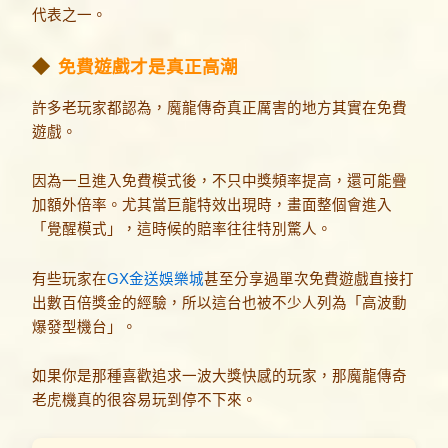
代表之一。
免費遊戲才是真正高潮
許多老玩家都認為，魔龍傳奇真正厲害的地方其實在免費
遊戲。
因為一旦進入免費模式後，不只中獎頻率提高，還可能疊
加額外倍率。尤其當巨龍特效出現時，畫面整個會進入
「覺醒模式」，這時候的賠率往往特別驚人。
有些玩家在
GX金送娛樂城
甚至分享過單次免費遊戲直接打
出數百倍獎金的經驗，所以這台也被不少人列為「高波動
爆發型機台」。
如果你是那種喜歡追求一波大獎快感的玩家，那魔龍傳奇
老虎機真的很容易玩到停不下來。