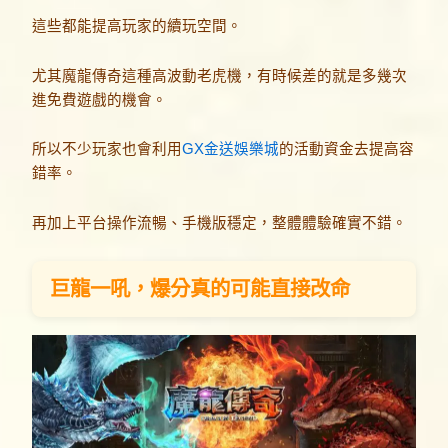
這些都能提高玩家的續玩空間。
尤其魔龍傳奇這種高波動老虎機，有時候差的就是多幾次
進免費遊戲的機會。
所以不少玩家也會利用
GX金送娛樂城
的活動資金去提高容
錯率。
再加上平台操作流暢、手機版穩定，整體體驗確實不錯。
巨龍一吼，爆分真的可能直接改命