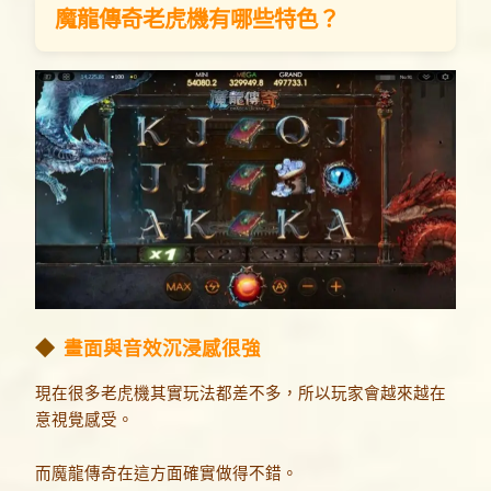
魔龍傳奇老虎機有哪些特色？
畫面與音效沉浸感很強
現在很多老虎機其實玩法都差不多，所以玩家會越來越在
意視覺感受。
而魔龍傳奇在這方面確實做得不錯。