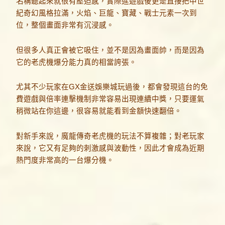
名稱聽起來就很有壓迫感，實際進遊戲後更是直接把中世
紀奇幻風格拉滿，火焰、巨龍、寶藏、戰士元素一次到
位，整個畫面非常有沉浸感。
但很多人真正會被它吸住，並不是因為畫面帥，而是因為
它的老虎機爆分能力真的相當誇張。
尤其不少玩家在GX金送娛樂城玩過後，都會發現這台的免
費遊戲與倍率連擊機制非常容易出現連續中獎，只要運氣
稍微站在你這邊，很容易就能看到金額快速翻倍。
對新手來說，魔龍傳奇老虎機的玩法不算複雜；對老玩家
來說，它又有足夠的刺激感與波動性，因此才會成為近期
熱門度非常高的一台爆分機。