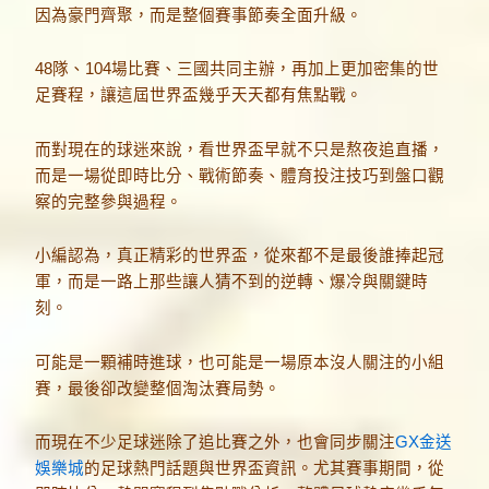
因為豪門齊聚，而是整個賽事節奏全面升級。
48隊、104場比賽、三國共同主辦，再加上更加密集的世
足賽程，讓這屆世界盃幾乎天天都有焦點戰。
而對現在的球迷來說，看世界盃早就不只是熬夜追直播，
而是一場從即時比分、戰術節奏、體育投注技巧到盤口觀
察的完整參與過程。
小編認為，真正精彩的世界盃，從來都不是最後誰捧起冠
軍，而是一路上那些讓人猜不到的逆轉、爆冷與關鍵時
刻。
可能是一顆補時進球，也可能是一場原本沒人關注的小組
賽，最後卻改變整個淘汰賽局勢。
而現在不少足球迷除了追比賽之外，也會同步關注
GX金送
娛樂城
的足球熱門話題與世界盃資訊。尤其賽事期間，從