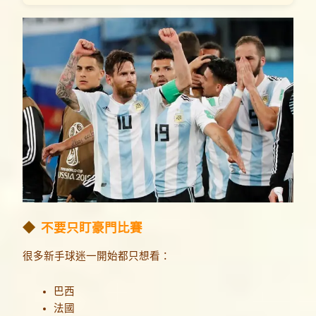
不要只盯豪門比賽
很多新手球迷一開始都只想看：
巴西
法國