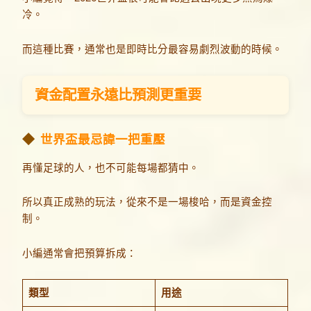
冷。
而這種比賽，通常也是即時比分最容易劇烈波動的時候。
資金配置永遠比預測更重要
世界盃最忌諱一把重壓
再懂足球的人，也不可能每場都猜中。
所以真正成熟的玩法，從來不是一場梭哈，而是資金控
制。
小編通常會把預算拆成：
類型
用途