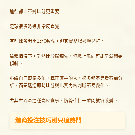
這些都比單純比分更重要。
足球很多時候非常反直覺。
有些球隊明明1比0領先，但其實整場被壓著打。
這種情況下，雖然比分還領先，但場上風向可能早就開始
傾斜。
小編自己觀察多年，真正厲害的人，很多都不是看賽前分
析，而是透過即時比分與比賽內容判斷節奏變化。
尤其世界盃這種高壓賽事，情勢往往一瞬間就會改變。
體育投注技巧別只追熱門