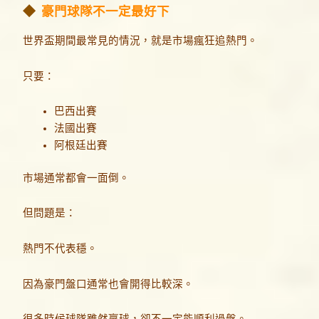
豪門球隊不一定最好下
世界盃期間最常見的情況，就是市場瘋狂追熱門。
只要：
巴西出賽
法國出賽
阿根廷出賽
市場通常都會一面倒。
但問題是：
熱門不代表穩。
因為豪門盤口通常也會開得比較深。