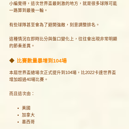
小編覺得，這次世界盃最刺激的地方，就是很多球隊可能
一路算到最後一輪。
有些球隊甚至會為了避開強敵，刻意調整排名。
這種情況在即時比分與盤口變化上，往往會出現非常明顯
的節奏差異。
比賽數量暴增到104場
本屆世界盃總場次正式提升到104場，比2022卡達世界盃
增加超過40場比賽。
而且這次由：
美國
加拿大
墨西哥