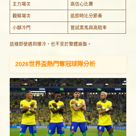
主力場次
高信心比賽
觀察場次
追即時比分節奏
小額冷門
嘗試黑馬與高賠率
這樣即使遇到爆冷，也不至於整體崩盤。
2026世界盃熱門奪冠球隊分析