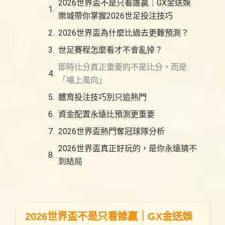
2026世界盃不是只看誰贏｜GX金送娛
樂城帶你掌握2026世足投注技巧
2026世界盃為什麼比過去更難預測？
世足賽程怎麼看才不會亂掉？
即時比分真正重要的不是比分，而是
「場上風向」
體育投注技巧別只追熱門
資金配置永遠比預測更重要
2026世界盃熱門奪冠球隊分析
2026世界盃真正好玩的，是你永遠猜不
到結局
2026世界盃不是只看誰贏｜GX金送娛