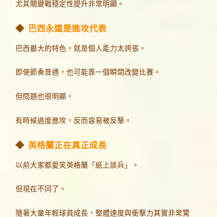
尤其關鍵戰穩定性提升非常明顯。
巴西永遠是進攻代表
巴西最大的特色，就是個人能力太誇張。
即使節奏普通，也可能靠一個瞬間改變比賽。
但問題也很明顯。
有時候過度進攻，反而容易被反擊。
英格蘭正在真正成長
以前大家都愛笑英格蘭「紙上談兵」。
但現在不同了。
隨著大量年輕球員成長，整體速度與衝擊力其實非常驚