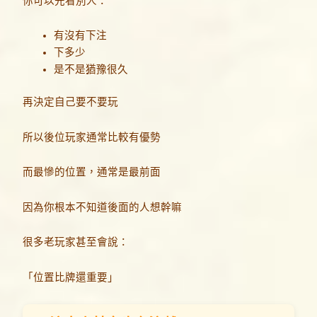
你可以先看別人：
有沒有下注
下多少
是不是猶豫很久
再決定自己要不要玩
所以後位玩家通常比較有優勢
而最慘的位置，通常是最前面
因為你根本不知道後面的人想幹嘛
很多老玩家甚至會說：
「位置比牌還重要」