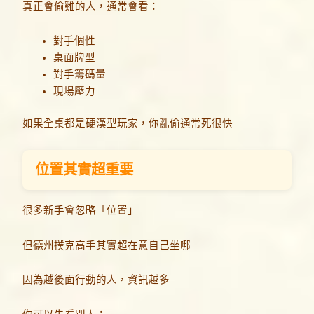
真正會偷雞的人，通常會看：
對手個性
桌面牌型
對手籌碼量
現場壓力
如果全桌都是硬漢型玩家，你亂偷通常死很快
位置其實超重要
很多新手會忽略「位置」
但德州撲克高手其實超在意自己坐哪
因為越後面行動的人，資訊越多