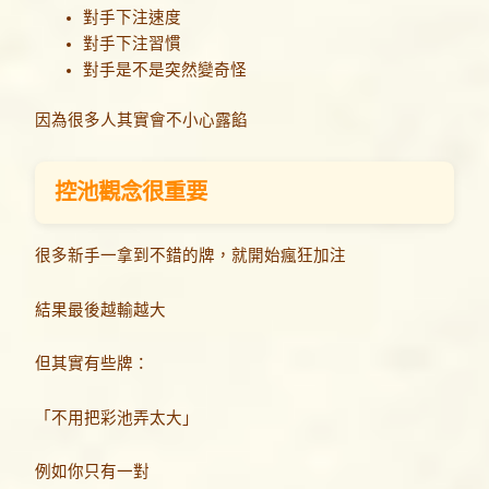
對手下注速度
對手下注習慣
對手是不是突然變奇怪
因為很多人其實會不小心露餡
控池觀念很重要
很多新手一拿到不錯的牌，就開始瘋狂加注
結果最後越輸越大
但其實有些牌：
「不用把彩池弄太大」
例如你只有一對