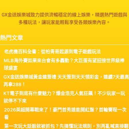
GX金送娛樂城致力提供流暢穩定的線上娛樂，精選熱門遊戲與
多種玩法，讓玩家能輕鬆享受各類娛樂內容。
熱門文章
老虎機百科全書：從柏青哥起源到電子遊戲玩法
MLB海外賽如果來台會有多轟動？大巨蛋有望迎接世界級棒
球盛宴
GX金送娛樂城黃金連簽禮 天天簽到天天領彩金，連續7天最高
再拿288！
KT電子到底有什麼魅力？爆金浩克人氣狂飆！不少玩家一玩
就停不下來
2026英超開幕戰來了！豪門首秀誰能開紅盤？首輪賽程一次
看
第一次玩大話骰就被抓包？先搞懂玩法規則，別再亂喊直接翻