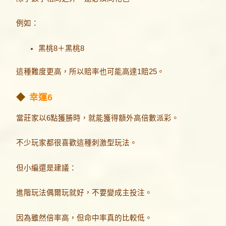
例如：
黑桃8＋黑桃8
這種難度更高，所以賠率也可能高達1賠25。
幸運6
當莊家以6點獲勝時，就能獲得額外高倍數派彩。
不少玩家都很喜歡這種刺激型玩法。
但小編還是建議：
進階玩法偶爾玩就好，不要變成主投注。
因為雖然倍率高，但命中率真的比較低。