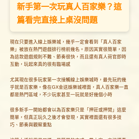
新手第一次玩真人百家樂？這
篇看完直接上桌沒問題
現在只要進入線上娛樂城，幾乎一定會看到「真人百家
樂」被放在熱門遊戲排行榜前幾名。原因其實很簡單，因
為這款遊戲規則不難、節奏很快，而且還有真人荷官即時
互動，玩起來真的很有臨場感
尤其現在很多玩家第一次接觸線上娛樂城時，最先玩的幾
乎就是百家樂。像在GX金送娛樂城裡面，真人百家樂一直
都是熱門區域，不少玩家甚至一玩就是好幾個小時
很多新手一開始都會以為百家樂只是「押莊或押閒」這麼
簡單，但真正玩久之後才會發現，其實裡面還有很多技
巧、節奏與觀察重點