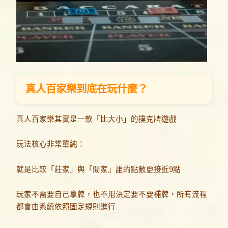
真人百家樂到底在玩什麼？
真人百家樂其實是一款「比大小」的撲克牌遊戲
玩法核心非常單純：
就是比較「莊家」與「閒家」誰的點數更接近9點
玩家不需要自己拿牌，也不用決定要不要補牌，所有流程
都會由系統依照固定規則進行