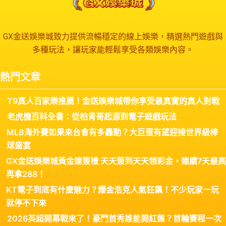
GX金送娛樂城致力提供流暢穩定的線上娛樂，精選熱門遊戲與
多種玩法，讓玩家能輕鬆享受各類娛樂內容。
熱門文章
T9真人百家樂推薦！金送娛樂城帶你享受最真實的真人對戰
老虎機百科全書：從柏青哥起源到電子遊戲玩法
MLB海外賽如果來台會有多轟動？大巨蛋有望迎接世界級棒
球盛宴
GX金送娛樂城黃金連簽禮 天天簽到天天領彩金，連續7天最高
再拿288！
KT電子到底有什麼魅力？爆金浩克人氣狂飆！不少玩家一玩
就停不下來
2026英超開幕戰來了！豪門首秀誰能開紅盤？首輪賽程一次