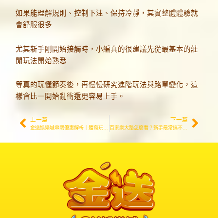
如果能理解規則、控制下注、保持冷靜，其實整體體驗就
會舒服很多
尤其新手剛開始接觸時，小編真的很建議先從最基本的莊
閒玩法開始熟悉
等真的玩懂節奏後，再慢慢研究進階玩法與路單變化，這
樣會比一開始亂衝還更容易上手。
上一篇
下一篇
上一頁
下一
金送娛樂城串關優惠解析｜體育玩家最愛的彩金活動到底值不值得玩？
百家樂大路怎麼看？新手最常搞不懂的長龍、跳牌其實沒那麼神秘