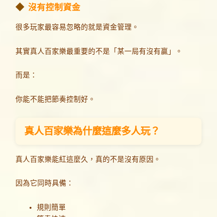
沒有控制資金
很多玩家最容易忽略的就是資金管理。
其實真人百家樂最重要的不是「某一局有沒有贏」。
而是：
你能不能把節奏控制好。
真人百家樂為什麼這麼多人玩？
真人百家樂能紅這麼久，真的不是沒有原因。
因為它同時具備：
規則簡單