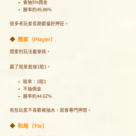
會抽5%佣金
勝率約45.86%
很多老玩家長期都偏好押莊。
閒家（Player）
閒家的玩法最單純。
贏了就是直接1賠1。
賠率：1賠1
不抽佣金
勝率約44.62%
有些玩家不喜歡被抽水，就會專門押閒。
和局（Tie）