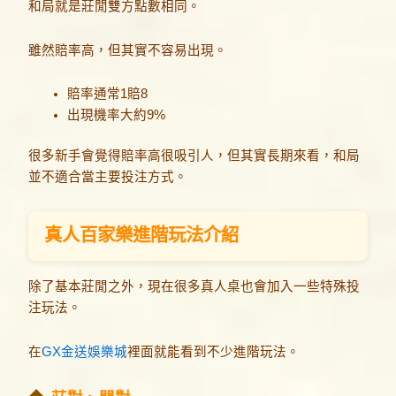
和局就是莊閒雙方點數相同。
雖然賠率高，但其實不容易出現。
賠率通常1賠8
出現機率大約9%
很多新手會覺得賠率高很吸引人，但其實長期來看，和局
並不適合當主要投注方式。
真人百家樂進階玩法介紹
除了基本莊閒之外，現在很多真人桌也會加入一些特殊投
注玩法。
在
GX金送娛樂城
裡面就能看到不少進階玩法。