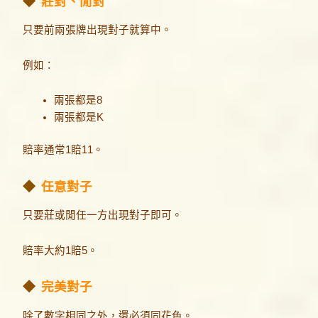
莊對、閒對
只要前兩張牌出現對子就算中。
例如：
兩張都是8
兩張都是K
賠率通常1賠11。
任意對子
只要莊或閒任一方出現對子即可。
賠率大約1賠5。
完美對子
除了數字相同之外，還必須同花色。