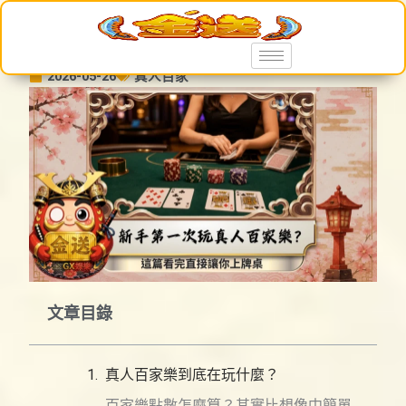
跳
至
主
要
2026-05-26
真人百家
內
容
文章目錄
真人百家樂到底在玩什麼？
百家樂點數怎麼算？其實比想像中簡單