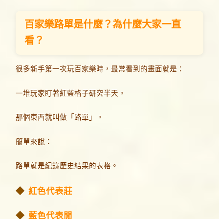
百家樂路單是什麼？為什麼大家一直
看？
很多新手第一次玩百家樂時，最常看到的畫面就是：
一堆玩家盯著紅藍格子研究半天。
那個東西就叫做「路單」。
簡單來說：
路單就是紀錄歷史結果的表格。
紅色代表莊
藍色代表閒