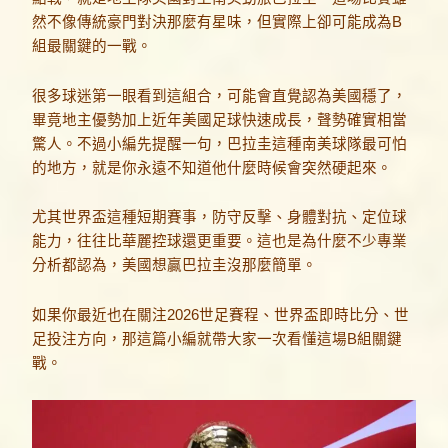
然不像傳統豪門對決那麼有星味，但實際上卻可能成為B
組最關鍵的一戰。
很多球迷第一眼看到這組合，可能會直覺認為美國穩了，
畢竟地主優勢加上近年美國足球快速成長，聲勢確實相當
驚人。不過小編先提醒一句，巴拉圭這種南美球隊最可怕
的地方，就是你永遠不知道他什麼時候會突然硬起來。
尤其世界盃這種短期賽事，防守反擊、身體對抗、定位球
能力，往往比華麗控球還更重要。這也是為什麼不少專業
分析都認為，美國想贏巴拉圭沒那麼簡單。
如果你最近也在關注2026世足賽程、世界盃即時比分、世
足投注方向，那這篇小編就帶大家一次看懂這場B組關鍵
戰。