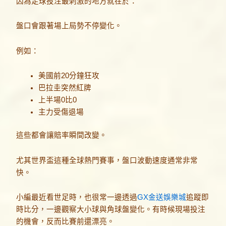
因為足球投注最刺激的地方就在於：
盤口會跟著場上局勢不停變化。
例如：
美國前20分鐘狂攻
巴拉圭突然紅牌
上半場0比0
主力受傷退場
這些都會讓賠率瞬間改變。
尤其世界盃這種全球熱門賽事，盤口波動速度通常非常
快。
小編最近看世足時，也很常一邊透過
GX金送娛樂城
追蹤即
時比分，一邊觀察大小球與角球盤變化。有時候現場投注
的機會，反而比賽前還漂亮。