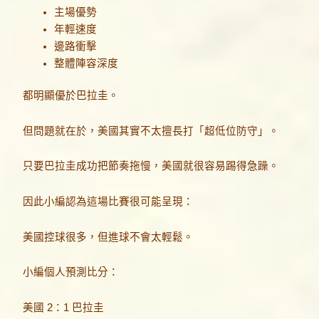
主場優勢
年輕速度
邊路衝擊
整體陣容深度
都明顯優於巴拉圭。
但問題就在於，美國其實不太擅長打「超低位防守」。
只要巴拉圭成功把節奏拖慢，美國就很容易踢得急躁。
因此小編認為這場比賽很可能呈現：
美國控球很多，但進球不會太輕鬆。
小編個人預測比分：
美國 2：1 巴拉圭