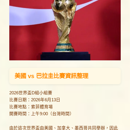
美國 vs 巴拉圭比賽資訊整理
2026世界盃D組小組賽
比賽日期：2026年6月13日
比賽地點：索菲體育場
開賽時間：上午9:00（台灣時間）
由於這次世界盃由美國、加拿大、墨西哥共同舉辦，因此