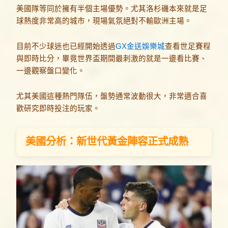
美國隊等同於擁有半個主場優勢。尤其洛杉磯本來就是足
球熱度非常高的城市，現場氣氛絕對不輸歐洲主場。
目前不少球迷也已經開始透過
GX金送娛樂城
查看世足賽程
與即時比分，畢竟世界盃期間最刺激的就是一邊看比賽、
一邊觀察盤口變化。
尤其美國這種熱門隊伍，盤勢通常波動很大，非常適合喜
歡研究即時投注的玩家。
美國分析：新世代黃金陣容正式成熟