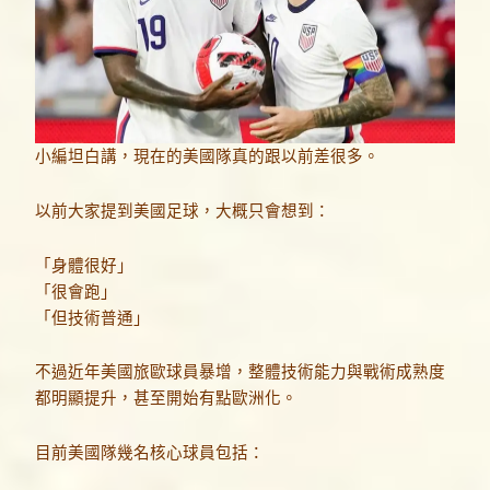
小編坦白講，現在的美國隊真的跟以前差很多。
以前大家提到美國足球，大概只會想到：
「身體很好」
「很會跑」
「但技術普通」
不過近年美國旅歐球員暴增，整體技術能力與戰術成熟度
都明顯提升，甚至開始有點歐洲化。
目前美國隊幾名核心球員包括：