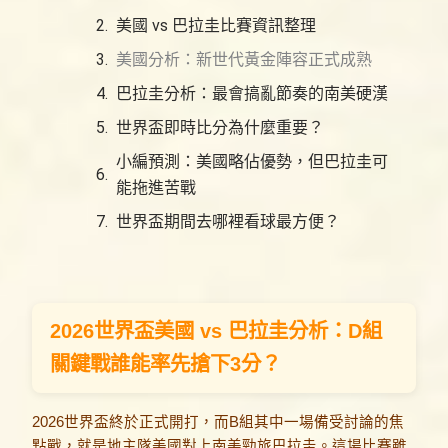
美國 vs 巴拉圭比賽資訊整理
美國分析：新世代黃金陣容正式成熟
巴拉圭分析：最會搞亂節奏的南美硬漢
世界盃即時比分為什麼重要？
小編預測：美國略佔優勢，但巴拉圭可
能拖進苦戰
世界盃期間去哪裡看球最方便？
2026世界盃美國 vs 巴拉圭分析：D組
關鍵戰誰能率先搶下3分？
2026世界盃終於正式開打，而B組其中一場備受討論的焦
點戰，就是地主隊美國對上南美勁旅巴拉圭。這場比賽雖