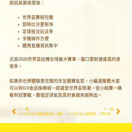
原因其實很簡單：
世界盃賽程完整
即時比分更新快
足球投注玩法多
手機操作方便
體育直播資訊集中
尤其2026世界盃這種全球最大賽事，盤口更新速度真的差
很多。
如果你也想體驗更完整的世足觀賽氣氛，小編滿推薦大家
可以到GX金送娛樂城一起感受世界盃熱潮，從小組賽一路
看到冠軍戰，整個足球氣氛真的會越來越熱血。
上一篇
下一篇
上一頁
下一
2026世界盃A組開幕戰前瞻：墨西哥主場迎戰南非，黑馬劇本會再度上演？
2026世界盃C組焦點戰：巴西大戰摩洛哥，森巴軍團首戰就碰硬仗