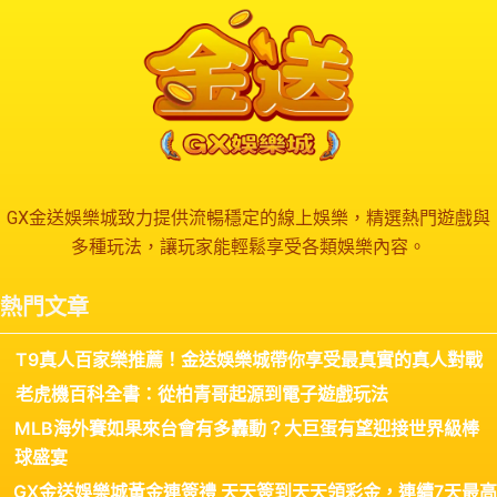
GX金送娛樂城致力提供流暢穩定的線上娛樂，精選熱門遊戲與
多種玩法，讓玩家能輕鬆享受各類娛樂內容。
熱門文章
T9真人百家樂推薦！金送娛樂城帶你享受最真實的真人對戰
老虎機百科全書：從柏青哥起源到電子遊戲玩法
MLB海外賽如果來台會有多轟動？大巨蛋有望迎接世界級棒
球盛宴
GX金送娛樂城黃金連簽禮 天天簽到天天領彩金，連續7天最高