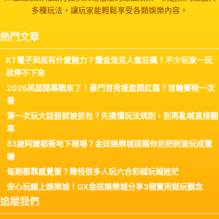
多種玩法，讓玩家能輕鬆享受各類娛樂內容。
熱門文章
KT電子到底有什麼魅力？爆金浩克人氣狂飆！不少玩家一玩
就停不下來
2026英超開幕戰來了！豪門首秀誰能開紅盤？首輪賽程一次
看
第一次玩大話骰就被抓包？先搞懂玩法規則，別再亂喊直接翻
車
83歲阿嬤都衝地下賭場？金送娛樂城提醒你別把刺激玩成驚
嚇
每期都靠感覺簽？難怪很多人玩六合彩越玩越迷茫
安心玩線上娛樂城！GX金送娛樂城分享3個實用遊玩觀念
追蹤我們