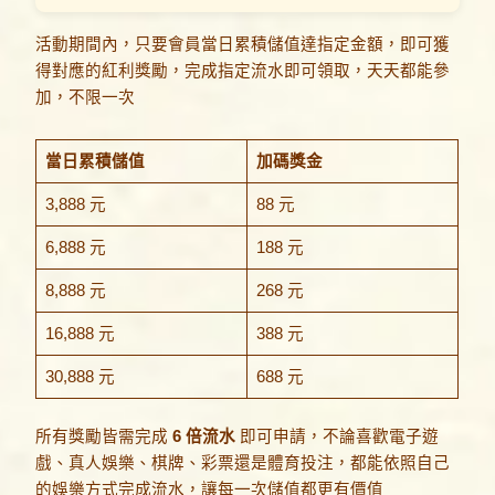
活動期間內，只要會員當日累積儲值達指定金額，即可獲
得對應的紅利獎勵，完成指定流水即可領取，天天都能參
加，不限一次
當日累積儲值
加碼獎金
3,888 元
88 元
6,888 元
188 元
8,888 元
268 元
16,888 元
388 元
30,888 元
688 元
所有獎勵皆需完成
6 倍流水
即可申請，不論喜歡電子遊
戲、真人娛樂、棋牌、彩票還是體育投注，都能依照自己
的娛樂方式完成流水，讓每一次儲值都更有價值