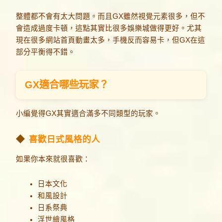
整體都不會有太大問題。而且GX雖然視覺元素很多，但不
會造成過度卡頓，這點其實比很多娛樂城做得更好。尤其
現在很多網站首頁動畫太多，手機反而容易卡，但GX在這
部分平衡得不錯。
GX適合哪些玩家？
小編覺得GX其實適合滿多不同類型的玩家。
喜歡日式風格的人
如果你本來就很喜歡：
日本文化
和風設計
日系祭典
浮世繪風格