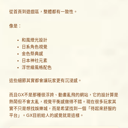
從首頁到遊戲區，整體都有一致性。
像是：
和風燈光設計
日系角色視覺
金色祭典感
日本神社元素
浮世繪風格配色
這些細節其實都會讓玩家更有沉浸感。
而且GX不是那種很浮誇、動畫亂飛的網站，它的設計算是
熱鬧但不會太亂，視覺平衡感做得不錯。現在很多玩家其
實不只是想找娛樂城，而是希望找到一個「待起來舒服的
平台」。GX目前給人的感覺就是這樣。