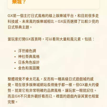
樂城？
GX是一個主打日式風格的線上娛樂城平台，和目前很多走
科技感、未來風的娛樂城相比，GX反而選擇了比較少見的
日式祭典主題。
當玩家打開GX首頁時，可以看到大量和風元素，包括：
浮世繪色調
神社祭典風格
日系角色設計
金色和風圖騰
整體視覺不會太花亂，反而有一種高級日式遊戲城的感
覺。現在很多娛樂城網站長得幾乎都一樣，但GX最大的優
勢，就是它有非常明確的品牌風格，讓玩家一眼就記住。
而且GX不只是外觀好看而已，裡面的遊戲內容其實也相當
完整。