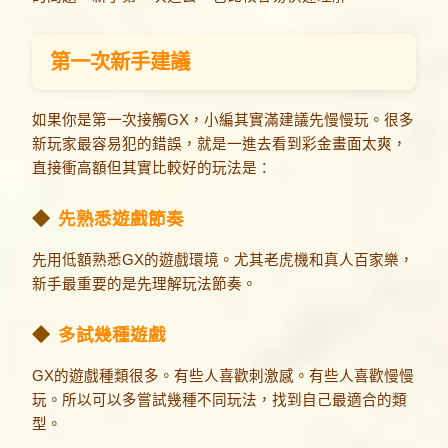
第一次新手建議
如果你是第一次接觸GX，小編其實滿建議先慢慢玩。很多
新玩家最容易犯的錯誤，就是一進去看到彩金畫面太爽，
直接衝高額但其實比較好的玩法是：
先熟悉遊戲節奏
先用低額熟悉GX的遊戲環境。尤其老虎機和真人百家樂，
新手最重要的是先理解玩法節奏。
多試幾種遊戲
GX的遊戲種類很多。有些人喜歡刺激感。有些人喜歡慢慢
玩。所以可以多嘗試幾種不同玩法，找到自己最適合的類
型。