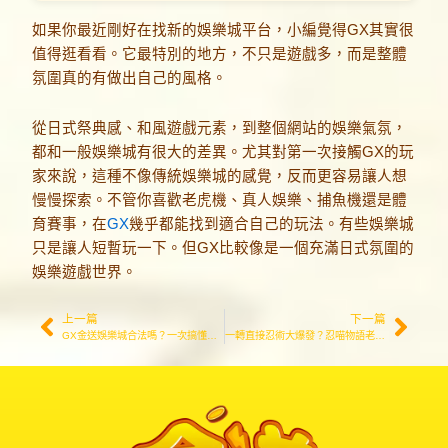
如果你最近剛好在找新的娛樂城平台，小編覺得GX其實很
值得逛看看。它最特別的地方，不只是遊戲多，而是整體
氛圍真的有做出自己的風格。
從日式祭典感、和風遊戲元素，到整個網站的娛樂氣氛，
都和一般娛樂城有很大的差異。尤其對第一次接觸GX的玩
家來說，這種不像傳統娛樂城的感覺，反而更容易讓人想
慢慢探索。不管你喜歡老虎機、真人娛樂、捕魚機還是體
育賽事，在
GX
幾乎都能找到適合自己的玩法。有些娛樂城
只是讓人短暫玩一下。但GX比較像是一個充滿日式氛圍的
娛樂遊戲世界。
上一篇
下一篇
上一頁
下一
GX金送娛樂城合法嗎？一次搞懂娛樂城法律、風險與玩家最在意的問題
一轉直接忍術大爆發？忍喵物語老虎機為什麼讓玩家越玩越上頭